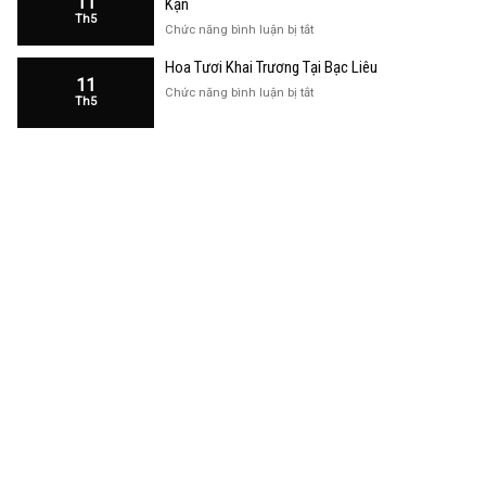
11
Kạn
Trương
Th5
Cửa
ở
Chức năng bình luận bị tắt
Hàng
Hoa
Tại
Hoa Tươi Khai Trương Tại Bạc Liêu
Khai
Bạc
11
Trương
ở
Chức năng bình luận bị tắt
Liêu
Th5
Cửa
Hoa
Hàng
Tươi
Tại
Khai
Bắc
Trương
Kạn
Tại
Bạc
Liêu