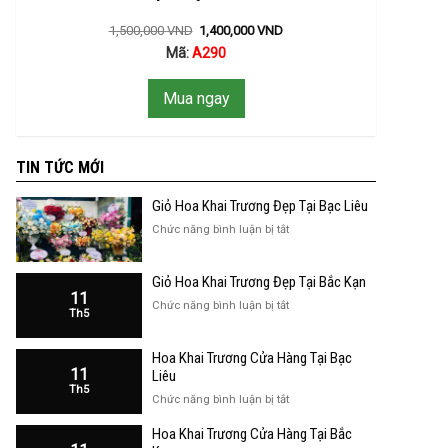
1,500,000
VND
1,400,000
VND
Mã:
A290
Mua ngay
TIN TỨC MỚI
Giỏ Hoa Khai Trương Đẹp Tại Bạc Liêu
ở
Chức năng bình luận bị tắt
Giỏ
Hoa
Giỏ Hoa Khai Trương Đẹp Tại Bắc Kạn
Khai
11
Trương
ở
Chức năng bình luận bị tắt
Th5
Đẹp
Giỏ
Tại
Hoa
Bạc
Hoa Khai Trương Cửa Hàng Tại Bạc
Khai
Liêu
11
Trương
Liêu
Th5
Đẹp
ở
Chức năng bình luận bị tắt
Tại
Hoa
Bắc
Hoa Khai Trương Cửa Hàng Tại Bắc
Khai
Kạn