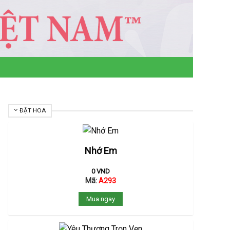
ĐẶT HOA
Nhớ Em
0
VND
Mã:
A293
Mua ngay