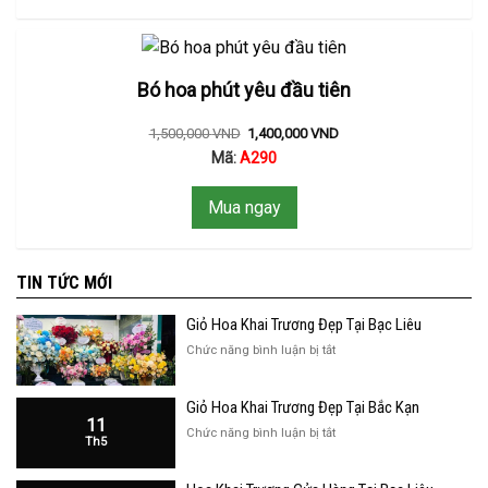
Bó hoa phút yêu đầu tiên
1,500,000
VND
1,400,000
VND
Mã:
A290
Mua ngay
TIN TỨC MỚI
Giỏ Hoa Khai Trương Đẹp Tại Bạc Liêu
ở
Chức năng bình luận bị tắt
Giỏ
Hoa
Giỏ Hoa Khai Trương Đẹp Tại Bắc Kạn
Khai
11
Trương
ở
Chức năng bình luận bị tắt
Th5
Đẹp
Giỏ
Tại
Hoa
Bạc
Khai