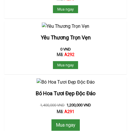
Mua ngay
Yêu Thương Trọn Vẹn
0
VND
Mã:
A292
Mua ngay
Bó Hoa Tươi Đẹp Độc Đáo
1,400,000
VND
1,200,000
VND
Mã:
A291
Mua ngay