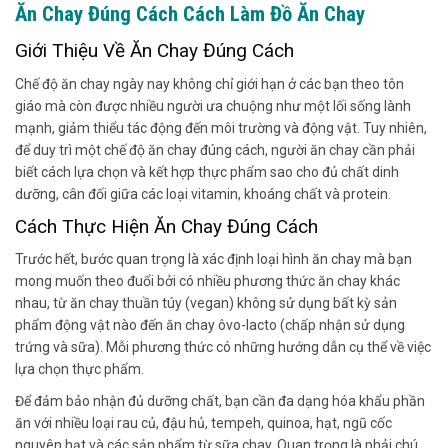
Ăn Chay Đúng Cách Cách Làm Đồ Ăn Chay
Giới Thiệu Về Ăn Chay Đúng Cách
Chế độ ăn chay ngày nay không chỉ giới hạn ở các bạn theo tôn
giáo mà còn được nhiều người ưa chuộng như một lối sống lành
mạnh, giảm thiểu tác động đến môi trường và động vật. Tuy nhiên,
để duy trì một chế độ ăn chay đúng cách, người ăn chay cần phải
biết cách lựa chọn và kết hợp thực phẩm sao cho đủ chất dinh
dưỡng, cân đối giữa các loại vitamin, khoáng chất và protein.
Cách Thực Hiện Ăn Chay Đúng Cách
Trước hết, bước quan trọng là xác định loại hình ăn chay mà bạn
mong muốn theo đuổi bởi có nhiều phương thức ăn chay khác
nhau, từ ăn chay thuần túy (vegan) không sử dụng bất kỳ sản
phẩm động vật nào đến ăn chay ôvo-lacto (chấp nhận sử dụng
trứng và sữa). Mỗi phương thức có những hướng dẫn cụ thể về việc
lựa chọn thực phẩm.
Để đảm bảo nhận đủ dưỡng chất, bạn cần đa dạng hóa khẩu phần
ăn với nhiều loại rau củ, đậu hủ, tempeh, quinoa, hạt, ngũ cốc
nguyên hạt và các sản phẩm từ sữa chay. Quan trọng là phải chú