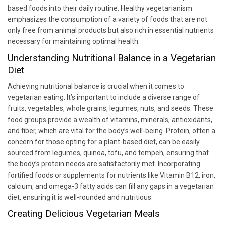
based foods into their daily routine. Healthy vegetarianism
emphasizes the consumption of a variety of foods that are not
only free from animal products but also rich in essential nutrients
necessary for maintaining optimal health.
Understanding Nutritional Balance in a Vegetarian
Diet
Achieving nutritional balance is crucial when it comes to
vegetarian eating. It’s important to include a diverse range of
fruits, vegetables, whole grains, legumes, nuts, and seeds. These
food groups provide a wealth of vitamins, minerals, antioxidants,
and fiber, which are vital for the body’s well-being. Protein, often a
concern for those opting for a plant-based diet, can be easily
sourced from legumes, quinoa, tofu, and tempeh, ensuring that
the body’s protein needs are satisfactorily met. Incorporating
fortified foods or supplements for nutrients like Vitamin B12, iron,
calcium, and omega-3 fatty acids can fill any gaps in a vegetarian
diet, ensuring it is well-rounded and nutritious.
Creating Delicious Vegetarian Meals