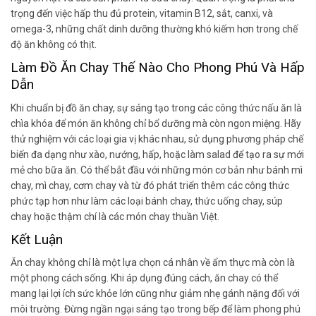
trọng đến việc hấp thu đủ protein, vitamin B12, sắt, canxi, và
omega-3, những chất dinh dưỡng thường khó kiếm hơn trong chế
độ ăn không có thịt.
Làm Đồ Ăn Chay Thế Nào Cho Phong Phú Và Hấp
Dẫn
Khi chuẩn bị đồ ăn chay, sự sáng tạo trong các công thức nấu ăn là
chìa khóa để món ăn không chỉ bổ dưỡng mà còn ngon miệng. Hãy
thử nghiệm với các loại gia vị khác nhau, sử dụng phương pháp chế
biến đa dạng như xào, nướng, hấp, hoặc làm salad để tạo ra sự mới
mẻ cho bữa ăn. Có thể bắt đầu với những món cơ bản như bánh mì
chay, mì chay, cơm chay và từ đó phát triển thêm các công thức
phức tạp hơn như làm các loại bánh chay, thức uống chay, súp
chay hoặc thậm chí là các món chay thuần Việt.
Kết Luận
Ăn chay không chỉ là một lựa chọn cá nhân về ẩm thực mà còn là
một phong cách sống. Khi áp dụng đúng cách, ăn chay có thể
mang lại lợi ích sức khỏe lớn cũng như giảm nhẹ gánh nặng đối với
môi trường. Đừng ngần ngại sáng tạo trong bếp để làm phong phú