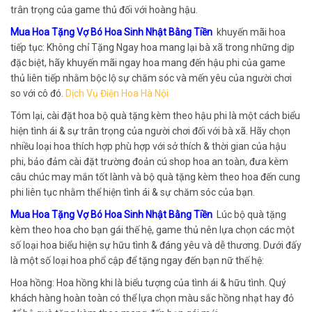
trân trọng của game thủ đối với hoàng hậu.
Mua Hoa Tặng Vợ Bó Hoa Sinh Nhật Bằng Tiền
khuyến mãi hoa
tiếp tục: Không chỉ Tặng Ngay hoa mang lại bà xã trong những dịp
đặc biệt, hãy khuyến mãi ngay hoa mang đến hậu phi của game
thủ liên tiếp nhằm bộc lộ sự chăm sóc và mến yêu của người chơi
so với cô đó.
Dịch Vụ Điện Hoa Hà Nội
Tóm lại, cài đặt hoa bộ quà tặng kèm theo hậu phi là một cách biểu
hiện tình ái & sự trân trọng của người chơi đối với bà xã. Hãy chọn
nhiều loại hoa thích hợp phù hợp với sở thích & thời gian của hậu
phi, bảo đảm cài đặt trường đoản cú shop hoa an toàn, đưa kèm
câu chúc may mắn tốt lành và bộ quà tặng kèm theo hoa đến cung
phi liên tục nhằm thể hiện tình ái & sự chăm sóc của bạn.
Mua Hoa Tặng Vợ Bó Hoa Sinh Nhật Bằng Tiền
Lúc bộ quà tặng
kèm theo hoa cho bạn gái thế hệ, game thủ nên lựa chọn các một
số loại hoa biểu hiện sự hữu tình & đáng yêu và dễ thương. Dưới đấy
là một số loại hoa phổ cập để tặng ngay đến bạn nữ thế hệ:
Hoa hồng: Hoa hồng khi là biểu tượng của tình ái & hữu tình. Quý
khách hàng hoàn toàn có thể lựa chọn màu sắc hồng nhạt hay đỏ