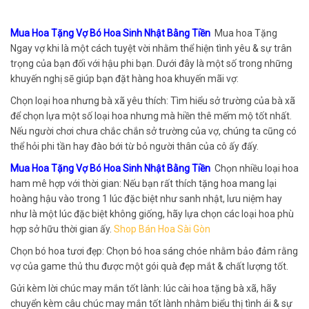
Mua Hoa Tặng Vợ Bó Hoa Sinh Nhật Bằng Tiền
Mua hoa Tặng
Ngay vợ khi là một cách tuyệt vời nhằm thể hiện tình yêu & sự trân
trọng của bạn đối với hậu phi bạn. Dưới đây là một số trong những
khuyến nghị sẽ giúp bạn đặt hàng hoa khuyến mãi vợ:
Chọn loại hoa nhưng bà xã yêu thích: Tìm hiểu sở trường của bà xã
để chọn lựa một số loại hoa nhưng mà hiền thê mếm mộ tốt nhất.
Nếu người chơi chưa chắc chắn sở trường của vợ, chúng ta cũng có
thể hỏi phi tần hay đào bới từ bỏ người thân của cô ấy đấy.
Mua Hoa Tặng Vợ Bó Hoa Sinh Nhật Bằng Tiền
Chọn nhiều loại hoa
ham mê hợp với thời gian: Nếu bạn rất thích tặng hoa mang lại
hoàng hậu vào trong 1 lúc đặc biệt như sanh nhật, lưu niệm hay
như là một lúc đặc biệt không giống, hãy lựa chọn các loại hoa phù
hợp sở hữu thời gian ấy.
Shop Bán Hoa Sài Gòn
Chọn bó hoa tươi đẹp: Chọn bó hoa sáng chóe nhằm bảo đảm rằng
vợ của game thủ thu được một gói quà đẹp mắt & chất lượng tốt.
Gửi kèm lời chúc may mắn tốt lành: lúc cài hoa tặng bà xã, hãy
chuyển kèm câu chúc may mắn tốt lành nhằm biểu thị tình ái & sự