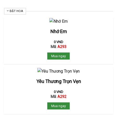
ĐẶT HOA
Nhớ Em
0
VND
Mã:
A293
Mua ngay
Yêu Thương Trọn Vẹn
0
VND
Mã:
A292
Mua ngay