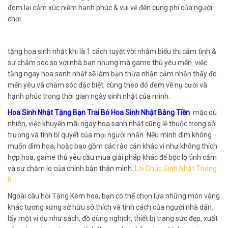
đem lại cảm xúc niềm hạnh phúc & vui vẻ đến cung phi của người
chơi.
tặng hoa sinh nhật khi là 1 cách tuyệt vời nhằm biểu thị cảm tình &
sự chăm sóc so với nhà bạn nhưng mà game thủ yêu mến. việc
tặng ngay hoa sanh nhật sẽ làm bạn thừa nhận cảm nhận thấy đc
mến yêu và chăm sóc đặc biệt, cùng theo đó đem về nụ cười và
hạnh phúc trong thời gian ngày sinh nhật của mình.
Hoa Sinh Nhật Tặng Bạn Trai Bó Hoa Sinh Nhật Bằng Tiền
mặc dù
nhiên, việc khuyến mãi ngay hoa sanh nhật cũng lệ thuộc trong sở
trường và tính bí quyết của mọi người nhấn. Nếu mình dìm không
muốn dìm hoa, hoặc bao gồm các rào cản khác ví như không thích
hợp hoa, game thủ yêu cầu mua giải pháp khác để bộc lộ tình cảm
và sự chăm lo của chính bản thân mình.
Lời Chúc Sinh Nhật Tháng
8
Ngoài câu hỏi Tặng Kèm hoa, bạn có thể chọn lựa những món vàng
khác tương xứng sở hữu sở thích và tính cách của người nhà dấn.
lấy một ví dụ như sách, đồ dùng nghịch, thiết bị trang sức đẹp, xuất