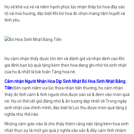
Họ sẽ khá vui vẻ và niềm hạnh phúc lúc nhận thấy bó hoa đầy sắc
tố và mừi hương, đặc biệt Khi bó hoa đc chọn mang tâm huyết và
tình yêu.
Họ cảm nhận thấy được tôn lên và đánh giá và nhận định cao Khi
gia đình bạn bộ quà tặng kèm theo hoa đang ghi nhớ tới sinh nhật
của họ & nhất là bài toán Tặng hoa nè.
Cảm nhận Người Nhận Hoa Dịp Sinh Nhật Bó Hoa Sinh Nhật Bằng
Tiền
Bên cạnh niềm vui lúc thừa nhận tiến thưởng, họ cảm nhận
thấy đc tình cảm & tình người chơi được san sẻ & đem vào món quà
nè. Họ có thể cất giữ đáng nhớ & ấn tượng đẹp nhất về Trong ngày
sinh nhật của chính mình, đặc biệt là Lúc thu được món quà tặng ý
nghĩa như thế nào.
Những cảm giác nào là cho thấy thêm rằng việc tặng kèm hoa sinh
nhật thực sự là một gói quà ý nghĩa sâu sắc & đầy cảm tình nhằm