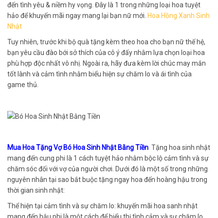
đến tình yêu & niềm hy vọng. Đây là 1 trong những loại hoa tuyệt
hảo để khuyến mãi ngay mang lại bạn nữ mới.
Hoa Hồng Xanh Sinh
Nhật
Tuy nhiên, trước khi bộ quà tặng kèm theo hoa cho bạn nữ thế hệ,
bạn yêu cầu đào bới sở thích của cô ý đấy nhằm lựa chọn loại hoa
phù hợp độc nhất vô nhị. Ngoài ra, hãy đưa kèm lời chúc may mắn
tốt lành và cảm tình nhằm biểu hiện sự chăm lo và ái tình của
game thủ.
Mua Hoa Tặng Vợ Bó Hoa Sinh Nhật Bằng Tiền
Tặng hoa sinh nhật
mang đến cung phi là 1 cách tuyệt hảo nhằm bộc lộ cảm tình và sự
chăm sóc đối với vợ của người chơi. Dưới đó là một số trong những
nguyên nhân tại sao bắt buộc tặng ngay hoa đến hoàng hậu trong
thời gian sinh nhật:
Thể hiện tại cảm tình và sự chăm lo: khuyến mãi hoa sanh nhật
mang đến hậu phi là một cách để biểu thị tình cảm và sự chăm lo