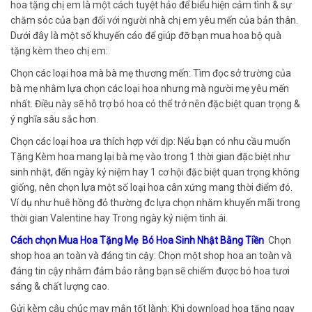
hoa tặng chị em là một cách tuyệt hảo để biểu hiện cảm tình & sự
chăm sóc của bạn đối với người nhà chị em yêu mến của bản thân.
Dưới đây là một số khuyến cáo để giúp đỡ bạn mua hoa bộ quà
tặng kèm theo chị em:
Chọn các loại hoa mà bà mẹ thương mến: Tìm đọc sở trường của
bà mẹ nhằm lựa chọn các loại hoa nhưng mà người mẹ yêu mến
nhất. Điều này sẽ hỗ trợ bó hoa có thể trở nên đặc biệt quan trọng &
ý nghĩa sâu sắc hơn.
Chọn các loại hoa ưa thích hợp với dịp: Nếu bạn có nhu cầu muốn
Tặng Kèm hoa mang lại bà mẹ vào trong 1 thời gian đặc biệt như
sinh nhật, đến ngày kỷ niệm hay 1 cơ hội đặc biệt quan trọng không
giống, nên chọn lựa một số loại hoa cân xứng mang thời điểm đó.
Ví dụ như huê hồng đỏ thường đc lựa chọn nhằm khuyến mãi trong
thời gian Valentine hay Trong ngày kỷ niệm tình ái.
Cách chọn Mua Hoa Tặng Mẹ Bó Hoa Sinh Nhật Bằng Tiền
Chọn
shop hoa an toàn và đáng tin cậy: Chọn một shop hoa an toàn và
đáng tin cậy nhằm đảm bảo rằng bạn sẽ chiếm được bó hoa tươi
sáng & chất lượng cao.
Gửi kèm câu chúc may mắn tốt lành: Khi download hoa tặng ngay