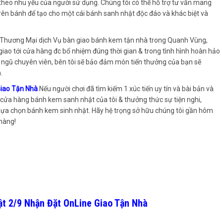
i theo nhu yếu của người sử dụng. Chúng tôi có thể hỗ trợ tư vấn mang
ên bánh để tạo cho một cái bánh sanh nhật độc đáo và khác biệt và
Thương Mại dịch Vụ bàn giao bánh kem tận nhà trong Quanh Vùng,
ao tới cửa hàng đc bổ nhiệm đúng thời gian & trong tình hình hoàn hảo
i ngũ chuyên viên, bên tôi sẽ bảo đảm món tiến thưởng của bạn sẽ
.
Giao Tận Nhà
Nếu người chơi đã tìm kiếm 1 xúc tiến uy tín và bài bản và
cửa hàng bánh kem sanh nhật của tôi & thưởng thức sự tiện nghi,
 lựa chọn bánh kem sinh nhật. Hãy hệ trọng sở hữu chúng tôi gần hôm
 hàng!
ật 2/9 Nhận Đặt OnLine Giao Tận Nhà