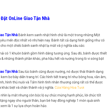
 Đặt OnLine Giao Tận Nhà
Giao Tận Nhà
Bánh kem sanh nhật hình chữ là một trong những Một
yêu mến độc nhất vô nhị hiện nay. Bánh tất cả dạng hình giống như có
o cho một chiếc bánh sanh nhật lạ mắt và ý nghĩa sâu sắc.
 phải có 1 khuôn bánh gồm hình dáng tương ứng. Sau đó, bánh được thiết
a & những thành phần khác, pha hầu hết và nướng trong lò vi sóng bật
Giao Tận Nhà
Sau lúc bánh cũng được nướng, nó được thái thành dạng
kem bơ bày diễn trang trí. Các hình tiết trang trí như bông hoa, vần âm,
cánh, hình thú nuôi và Tấm hình tình nhân thương cũng rất có thể được
 khác biệt và chân thành và ý nghĩa.
Cửa Hàng Hoa Tươi
nhìn lạ mắt nhưng còn bộc lộ sự chúc mừng hạnh phúc, lời chúc tốt
 tặng ngay cho người thân, bạn bè hay đồng nghiệp 1 món quà sinh
 xem là 1 sự lựa chọn hoàn hảo.