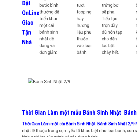
Đặt
bước bình
tươi,
trứng bơ
OnLine
thường để
topping
sẽ pha.
triển khai
hay
Tiếp tục
Giao
một cái
hương
trộn đầy
Tận
bánh sinh
liệu phụ
đủ hỗn tạp
nhật dễ
thuộc
cho đến
Nhà
dàng và
vào loại
lúc bột
đơn giản:
bánh.
chảy hết.
Thời Gian Làm một mẫu Bánh Sinh Nhật Bánh 
Thời Gian Làm một cái Bánh Sinh Nhật Bánh Sinh Nhật 2/9
nhật lệ thuộc trong cụm yếu tố khác biệt như loại bánh, con 