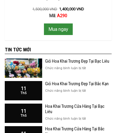
1,500,000
VND
1,400,000
VND
Mã:
A290
Mua ngay
TIN TỨC MỚI
Giỏ Hoa Khai Trương Đẹp Tại Bạc Liêu
ở
Chức năng bình luận bị tắt
Giỏ
Hoa
Giỏ Hoa Khai Trương Đẹp Tại Bắc Kạn
Khai
11
Trương
ở
Chức năng bình luận bị tắt
Th5
Đẹp
Giỏ
Tại
Hoa
Bạc
Hoa Khai Trương Cửa Hàng Tại Bạc
Khai
Liêu
11
Trương
Liêu
Th5
Đẹp
ở
Chức năng bình luận bị tắt
Tại
Hoa
Bắc
Hoa Khai Trương Cửa Hàng Tại Bắc
Khai
Kạn