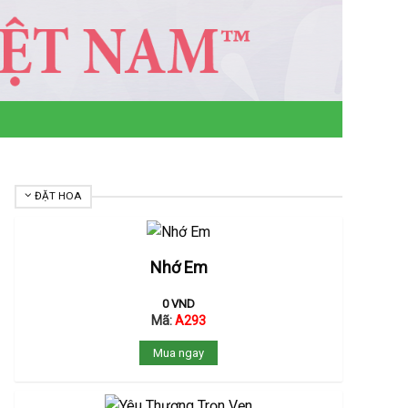
ĐẶT HOA
Nhớ Em
0
VND
Mã:
A293
Mua ngay