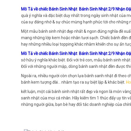
Mô Tả về chiếc Bánh Sinh Nhật Bánh Sinh Nhật 2/9 Nhận Đ
quà ý nghĩa và đặc biệt duy nhất trong ngày sinh nhật của m
của sự đáng nhớ & sự chúc mừng hạnh phúc tới cho những n
Một mẫu bánh sinh nhật đẹp nhất & ngon đúng nghĩa đề xuấ
mang những lớp kem hoặc nhân tươi sạch. Chiếc bánh đền đc 
hay những nhiều loại topping khác nhằm khiến cho sự ấn tư
Mô Tả về chiếc Bánh Sinh Nhật Bánh Sinh Nhật 2/9 Nhận Đ
sở hữu ý nghĩa khác biệt. Đối với trẻ con, mẫu bánh sinh nhậ
Đối với những người mập, dòng bánh sanh nhật đền được thiết
Ngoài ra, nhiều người còn chọn lựa bánh sanh nhật đi theo ch
bánh kem tượng đài… nhằm tạo ra sự biệt lập & khác biệt.
Ho
kết luận, một cái bánh sinh nhật rất đẹp và ngon là món vàng
sanh nhật của mọi cá nhân. Hãy kiếm tìm 1 thúc đẩy uy tín v
những người giữa, bạn bè hay đối tác doanh nghiệp của chính