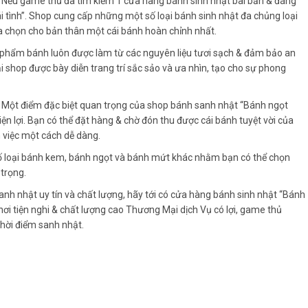
à
Nếu game thủ đã tìm kiếm 1 cửa hàng bánh sinh nhật bài bản & đáng
ái tình”. Shop cung cấp những một số loại bánh sinh nhật đa chủng loại
a chọn cho bản thân một cái bánh hoàn chỉnh nhất.
 phẩm bánh luôn được làm từ các nguyên liệu tươi sạch & đảm bảo an
ại shop được bày diễn trang trí sắc sảo và ưa nhìn, tạo cho sự phong
à
Một điểm đặc biệt quan trọng của shop bánh sanh nhật “Bánh ngọt
tiện lợi. Bạn có thể đặt hàng & chờ đón thu được cái bánh tuyệt vời của
m việc một cách dễ dàng.
 loại bánh kem, bánh ngọt và bánh mứt khác nhằm bạn có thể chọn
trọng.
nh nhật uy tín và chất lượng, hãy tới có cửa hàng bánh sinh nhật “Bánh
nơi tiện nghi & chất lượng cao Thương Mại dịch Vụ có lợi, game thủ
hời điểm sanh nhật.