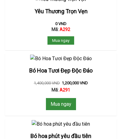
Yêu Thương Trọn Vẹn
0
VND
Mã:
A292
Mua ngay
Bó Hoa Tươi Đẹp Độc Đáo
1,400,000
VND
1,200,000
VND
Mã:
A291
Mua ngay
Bó hoa phút yêu đầu tiên