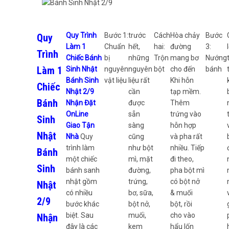
Quy Trình
Bước 1:
trước
Cách
Hòa chảy
Bước
Quy
Làm 1
Chuẩn
hết,
hai:
đường
3:
Trình
Chiếc Bánh
bị
những
Trộn
mang bơ
Nướng
Làm 1
Sinh Nhật
nguyên
nguyên
bột
cho đến
bánh
Bánh Sinh
vật liệu
liệu rất
Khi hỗn
Chiếc
Nhật 2/9
cần
tạp mềm.
Bánh
Nhận Đặt
được
Thêm
OnLine
sẵn
trứng vào
Sinh
Giao Tận
sàng
hỗn hợp
Nhật
Nhà
Quy
cũng
và pha rất
trình làm
như bột
nhiều. Tiếp
Bánh
một chiếc
mì, mặt
đi theo,
Sinh
bánh sanh
đường,
pha bột mì
nhật gồm
trứng,
có bột nở
Nhật
có nhiều
bơ, sữa,
& muối
2/9
bước khác
bột nở,
bột, rồi
biệt. Sau
muối,
cho vào
Nhận
đây là các
kem
hẩu lốn