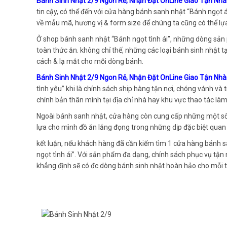
Bánh Sinh Nhật 2/9 Ngon Rẻ, Nhận Đặt OnLine Giao Tận Nh
tin cậy, có thể đến với cửa hàng bánh sanh nhật “Bánh ngọt 
về mẫu mã, hương vị & form size để chúng ta cũng có thể lự
Ở shop bánh sanh nhật “Bánh ngọt tình ái”, những dòng sản
toàn thức ăn. không chỉ thế, những các loại bánh sinh nhật t
cách & lạ mắt cho mỗi dòng bánh.
Bánh Sinh Nhật 2/9 Ngon Rẻ, Nhận Đặt OnLine Giao Tận Nh
tình yêu” khi là chính sách ship hàng tận nơi, chóng vánh và 
chính bản thân mình tại địa chỉ nhà hay khu vực thao tác là
Ngoài bánh sanh nhật, cửa hàng còn cung cấp những một số
lựa cho mình đồ ăn lắng đọng trong những dịp đặc biệt quan 
kết luận, nếu khách hàng đã cần kiếm tìm 1 cửa hàng bánh sa
ngọt tình ái”. Với sản phẩm đa dạng, chính sách phục vụ tận 
khẳng định sẽ có đc dòng bánh sinh nhật hoàn hảo cho mỗi t