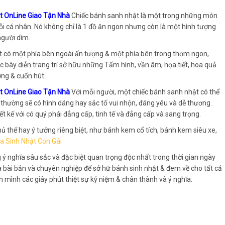
ặt OnLine Giao Tận Nhà
Chiếc bánh sanh nhật là một trong những món
ỗi cá nhân. Nó không chỉ là 1 đồ ăn ngon nhưng còn là một hình tượng
gười dìm.
t có một phía bên ngoài ấn tượng & một phía bên trong thơm ngon,
bày diễn trang trí sở hữu những Tấm hình, vần âm, họa tiết, hoa quả
ợng & cuốn hút.
ặt OnLine Giao Tận Nhà
Với mỗi người, một chiếc bánh sanh nhật có thể
t thường sẽ có hình dáng hay sắc tố vui nhộn, đáng yêu và dễ thương.
 kế với có quý phái đẳng cấp, tinh tế và đẳng cấp và sang trọng.
ủ thể hay ý tưởng riêng biệt, như bánh kem cổ tích, bánh kem siêu xe,
a Sinh Nhật Con Gái
 ý nghĩa sâu sắc và đặc biệt quan trọng độc nhất trong thời gian ngày
à bài bản và chuyên nghiệp để sở hữ bánh sinh nhật & đem về cho tất cả
 mình các giây phút thiệt sự kỷ niệm & chân thành và ý nghĩa.