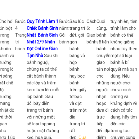
Cho hổ
Bước
Quy Trình Làm 1
Bước
Sau lúc
Cách
Cuối
tuy nhiên, tiến
lốn bột
4:
Chiếc Bánh Sinh
năm:
trang trí
6:
cùng,
trình làm cho
trong
Trang
Nhật Bánh Sinh
Gói
dứt, gói
Giao
bánh
bánh có thể
trong
trí
Nhật 2/9 Nhận
bánh
gọn
bánh
sẽ tiến
không giống
khuôn
bánh
Đặt OnLine Giao
bánh
hành
nhau tùy theo
bánh và
Tận Nhà
Sau khi
bằng vỏ
chuyển
một số loại
nướng
bánh nguội,
hộp
giao
bánh & bí
trong lò
chúng ta có thể
bánh
tận nơi
quyết mà bạn
vi sóng
cắt bánh thành
hay bọc
cho
dùng. Nếu
bật chế
các lớp và trâm
bánh
những
người chơi
độ
kem tươi lên mỗi
trên giấy
người
chưa minh
nướng
lớp bánh. Sau
tờ bạc
nhận
chứng và
mang
đó, bày diễn
và đặt
hoặc
khẳng định về
nhiệt độ
trang trí bánh
trên một
đưa đi
cách có tác
và thời
với những một
đĩa
trực
dụng, hãy tìm
gian
số loại topping
trang trí
tiếp
đến các
phù
hoặc mặt đường
rất
đến địa
tương tác
hợp. Lúc
kẹo, hoa quả,
đẹp.
Quà
điểm
chuyên cung