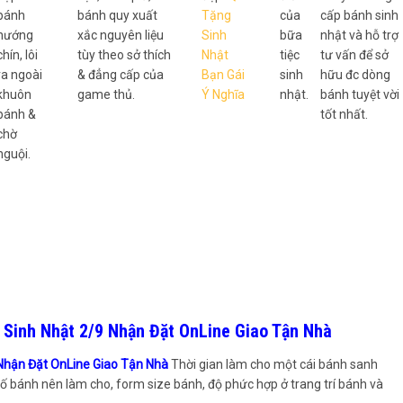
bánh
bánh quy xuất
Tặng
của
cấp bánh sinh
nướng
xắc nguyên liệu
Sinh
bữa
nhật và hỗ trợ
chín, lôi
tùy theo sở thích
Nhật
tiệc
tư vấn để sở
ra ngoài
& đẳng cấp của
Bạn Gái
sinh
hữu đc dòng
khuôn
game thủ.
Ý Nghĩa
nhật.
bánh tuyệt vời
bánh &
tốt nhất.
chờ
nguội.
Sinh Nhật 2/9 Nhận Đặt OnLine Giao Tận Nhà
 Nhận Đặt OnLine Giao Tận Nhà
Thời gian làm cho một cái bánh sanh
số bánh nên làm cho, form size bánh, độ phức hợp ở trang trí bánh và