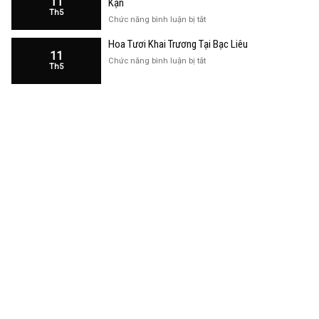
11
Kạn
Trương
Th5
Cửa
ở
Chức năng bình luận bị tắt
Hàng
Hoa
Tại
Hoa Tươi Khai Trương Tại Bạc Liêu
Khai
Bạc
11
Trương
ở
Chức năng bình luận bị tắt
Liêu
Th5
Cửa
Hoa
Hàng
Tươi
Tại
Khai
Bắc
Trương
Kạn
Tại
Bạc
Liêu