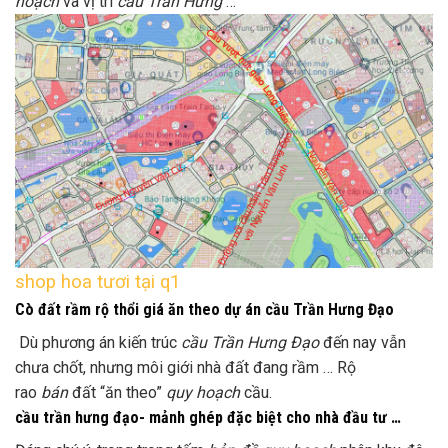
hoạch
và vị trí
cầu Trần Hưng
…
shop hoa tươi tại q1
Cò đất rầm rộ thổi giá ăn theo dự án cầu Trần Hưng Đạo
Dù phương án kiến trúc
cầu Trần Hưng Đạo
đến nay vẫn
chưa chốt, nhưng môi giới nhà đất đang rầm … Rộ
rao
bán
đất “ăn theo”
quy hoạch
cầu.
cầu trần hưng đạo- mảnh ghép đặc biệt cho nhà đầu tư …