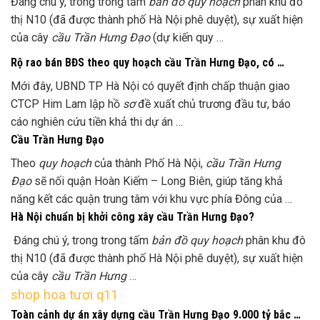
Đáng chú ý, trong trong tấm
bản đồ quy hoạch
phân khu đô
thị N10 (đã được thành phố Hà Nội phê duyệt), sự xuất hiện
của cây
cầu Trần Hưng Đạo
(dự kiến quy …
Rộ rao bán BĐS theo quy hoạch cầu Trần Hưng Đạo, có …
Mới đây, UBND TP Hà Nội có quyết định chấp thuận giao
CTCP Him Lam lập hồ
sơ
đề xuất chủ trương đầu tư, báo
cáo nghiên cứu tiền khả thi dự án …
Cầu Trần Hưng Đạo
Theo
quy hoạch
của thành Phố Hà Nội,
cầu Trần Hưng
Đạo
sẽ nối quận Hoàn Kiếm – Long Biên, giúp tăng khả
năng kết các quận trung tâm với khu vực phía Đông của …
Hà Nội chuẩn bị khởi công xây cầu Trần Hưng Đạo?
Đáng chú ý, trong trong tấm
bản đồ quy hoạch
phân khu đô
thị N10 (đã được thành phố Hà Nội phê duyệt), sự xuất hiện
của cây
cầu Trần Hưng
…
shop hoa tươi q11
Toàn cảnh dự án xây dựng cầu Trần Hưng Đạo 9.000 tỷ bắc …