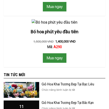
Mua ngay
Bó hoa phút yêu đầu tiên
1,500,000
VND
1,400,000
VND
Mã:
A290
Mua ngay
TIN TỨC MỚI
Giỏ Hoa Khai Trương Đẹp Tại Bạc Liêu
ở
Chức năng bình luận bị tắt
Giỏ
Hoa
Giỏ Hoa Khai Trương Đẹp Tại Bắc Kạn
Khai
11
Trương
ở
Chức năng bình luận bị tắt