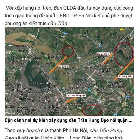
Với xếp hạng nói trên,
Ban
QLDA đầu tư xây dựng các công
trình giao thông đề xuất UBND TP Hà Nội kết quả phê duyệt
phương án kiến trúc
cầu Trần
…
Cận cảnh nơi dự kiến xây dựng cầu Trần Hưng Đạo nối quận …
Theo
quy hoạch
của thành Phố Hà Nội,
cầu Trần Hưng
Đạo
sẽ nối quận Hoàn Kiếm – Long Biên, giúp tăng khả