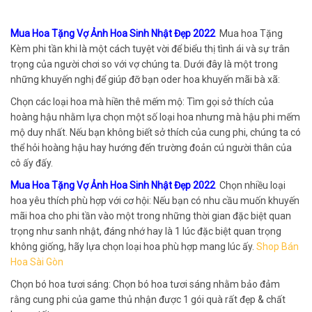
Mua Hoa Tặng Vợ Ảnh Hoa Sinh Nhật Đẹp 2022
Mua hoa Tặng
Kèm phi tần khi là một cách tuyệt vời để biểu thị tình ái và sự trân
trọng của người chơi so với vợ chúng ta. Dưới đây là một trong
những khuyến nghị để giúp đỡ bạn oder hoa khuyến mãi bà xã:
Chọn các loại hoa mà hiền thê mếm mộ: Tìm gọi sở thích của
hoàng hậu nhằm lựa chọn một số loại hoa nhưng mà hậu phi mếm
mộ duy nhất. Nếu bạn không biết sở thích của cung phi, chúng ta có
thể hỏi hoàng hậu hay hướng đến trường đoản cú người thân của
cô ấy đấy.
Mua Hoa Tặng Vợ Ảnh Hoa Sinh Nhật Đẹp 2022
Chọn nhiều loại
hoa yêu thích phù hợp với cơ hội: Nếu bạn có nhu cầu muốn khuyến
mãi hoa cho phi tần vào một trong những thời gian đặc biệt quan
trọng như sanh nhật, đáng nhớ hay là 1 lúc đặc biệt quan trọng
không giống, hãy lựa chọn loại hoa phù hợp mang lúc ấy.
Shop Bán
Hoa Sài Gòn
Chọn bó hoa tươi sáng: Chọn bó hoa tươi sáng nhằm bảo đảm
rằng cung phi của game thủ nhận được 1 gói quà rất đẹp & chất