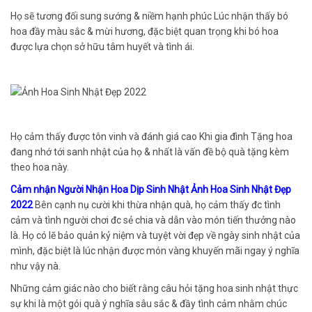
Họ sẽ tương đối sung sướng & niềm hạnh phúc Lúc nhận thấy bó
hoa đầy màu sắc & mừi hương, đặc biệt quan trọng khi bó hoa
được lựa chọn sở hữu tâm huyết và tình ái.
Họ cảm thấy được tôn vinh và đánh giá cao Khi gia đình Tặng hoa
đang nhớ tới sanh nhật của họ & nhất là vấn đề bộ quà tặng kèm
theo hoa này.
Cảm nhận Người Nhận Hoa Dịp Sinh Nhật Ảnh Hoa Sinh Nhật Đẹp
2022
Bên cạnh nụ cười khi thừa nhận quà, họ cảm thấy đc tình
cảm và tình người chơi đc sẻ chia và dẫn vào món tiến thưởng nào
là. Họ có lẽ bảo quản kỷ niệm và tuyệt vời đẹp về ngày sinh nhật của
mình, đặc biệt là lúc nhận được món vàng khuyến mãi ngay ý nghĩa
như vậy nà.
Những cảm giác nào cho biết rằng câu hỏi tặng hoa sinh nhật thực
sự khi là một gói quà ý nghĩa sâu sắc & đầy tình cảm nhằm chúc