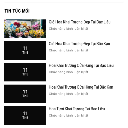
TIN TỨC MỚI
Giỏ Hoa Khai Trương Đẹp Tại Bạc Liêu
ở
Chức năng bình luận bị tắt
Giỏ
Hoa
Giỏ Hoa Khai Trương Đẹp Tại Bắc Kạn
Khai
11
Trương
ở
Chức năng bình luận bị tắt
Th5
Đẹp
Giỏ
Tại
Hoa
Bạc
Hoa Khai Trương Cửa Hàng Tại Bạc Liêu
Khai
Liêu
11
Trương
ở
Chức năng bình luận bị tắt
Th5
Đẹp
Hoa
Tại
Khai
Bắc
Hoa Khai Trương Cửa Hàng Tại Bắc Kạn
Trương
Kạn
11
Cửa
ở
Chức năng bình luận bị tắt
Th5
Hàng
Hoa
Tại
Khai
Bạc
Hoa Tươi Khai Trương Tại Bạc Liêu
Trương
Liêu
11
Cửa
ở
Chức năng bình luận bị tắt
Th5
Hàng
Hoa
Tại
Tươi
Bắc