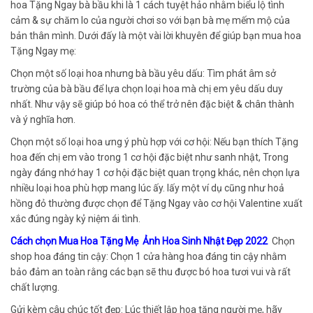
hoa Tặng Ngay bà bầu khi là 1 cách tuyệt hảo nhằm biểu lộ tình
cảm & sự chăm lo của người chơi so với bạn bà mẹ mếm mộ của
bản thân mình. Dưới đấy là một vài lời khuyên để giúp bạn mua hoa
Tặng Ngay mẹ:
Chọn một số loại hoa nhưng bà bầu yêu dấu: Tìm phát âm sở
trường của bà bầu để lựa chọn loại hoa mà chị em yêu dấu duy
nhất. Như vậy sẽ giúp bó hoa có thể trở nên đặc biệt & chân thành
và ý nghĩa hơn.
Chọn một số loại hoa ưng ý phù hợp với cơ hội: Nếu bạn thích Tặng
hoa đến chị em vào trong 1 cơ hội đặc biệt như sanh nhật, Trong
ngày đáng nhớ hay 1 cơ hội đặc biệt quan trọng khác, nên chọn lựa
nhiều loại hoa phù hợp mang lúc ấy. lấy một ví dụ cũng như hoả
hồng đỏ thường được chọn để Tặng Ngay vào cơ hội Valentine xuất
xắc đúng ngày kỷ niệm ái tình.
Cách chọn Mua Hoa Tặng Mẹ Ảnh Hoa Sinh Nhật Đẹp 2022
Chọn
shop hoa đáng tin cậy: Chọn 1 cửa hàng hoa đáng tin cậy nhằm
bảo đảm an toàn rằng các bạn sẽ thu được bó hoa tươi vui và rất
chất lượng.
Gửi kèm câu chúc tốt đẹp: Lúc thiết lập hoa tặng người mẹ, hãy