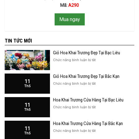
Mã:
A290
Mua ngay
TIN TỨC MỚI
Giỏ Hoa Khai Trương Đẹp Tại Bạc Liêu
ở
Chức năng bình luận bị tắt
Giỏ
Hoa
Giỏ Hoa Khai Trương Đẹp Tại Bắc Kạn
Khai
11
Trương
ở
Chức năng bình luận bị tắt
Th5
Đẹp
Giỏ
Tại
Hoa
Bạc
Hoa Khai Trương Cửa Hàng Tại Bạc Liêu
Khai
Liêu
11
Trương
ở
Chức năng bình luận bị tắt
Th5
Đẹp
Hoa
Tại
Khai
Bắc
Hoa Khai Trương Cửa Hàng Tại Bắc Kạn
Trương
Kạn
11
Cửa
ở
Chức năng bình luận bị tắt
Th5
Hàng
Hoa
Tại