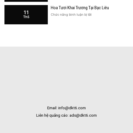
Khai
Bạc
Hoa Tươi Khai Trương Tại Bạc Liêu
Trương
Liêu
11
Cửa
ở
Chức năng bình luận bị tắt
Th5
Hàng
Hoa
Tại
Tươi
Bắc
Khai
Kạn
Trương
Tại
Bạc
Liêu
Email: info@dkt6.com
Liên hệ quảng cáo: ads@dkt6.com