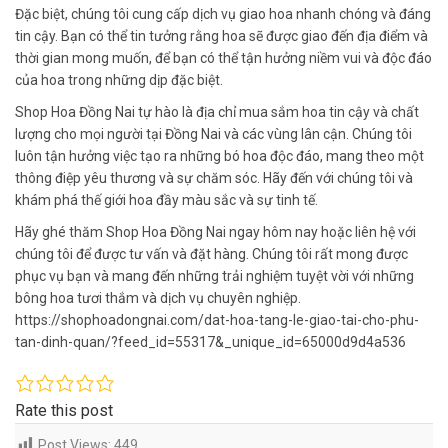
Đặc biệt, chúng tôi cung cấp dịch vụ giao hoa nhanh chóng và đáng
tin cậy. Bạn có thể tin tưởng rằng hoa sẽ được giao đến địa điểm và
thời gian mong muốn, để bạn có thể tận hưởng niềm vui và độc đáo
của hoa trong những dịp đặc biệt.
Shop Hoa Đồng Nai tự hào là địa chỉ mua sắm hoa tin cậy và chất
lượng cho mọi người tại Đồng Nai và các vùng lân cận. Chúng tôi
luôn tận hưởng việc tạo ra những bó hoa độc đáo, mang theo một
thông điệp yêu thương và sự chăm sóc. Hãy đến với chúng tôi và
khám phá thế giới hoa đầy màu sắc và sự tinh tế.
Hãy ghé thăm Shop Hoa Đồng Nai ngay hôm nay hoặc liên hệ với
chúng tôi để được tư vấn và đặt hàng. Chúng tôi rất mong được
phục vụ bạn và mang đến những trải nghiệm tuyệt vời với những
bông hoa tươi thắm và dịch vụ chuyên nghiệp.
https://shophoadongnai.com/dat-hoa-tang-le-giao-tai-cho-phu-
tan-dinh-quan/?feed_id=55317&_unique_id=65000d9d4a536
Rate this post
Post Views:
449